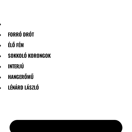
Skip
to
content
FORRÓ DRÓT
ÉLŐ FÉM
SOKKOLÓ KORONGOK
INTERJÚ
HANGERŐMŰ
LÉNÁRD LÁSZLÓ