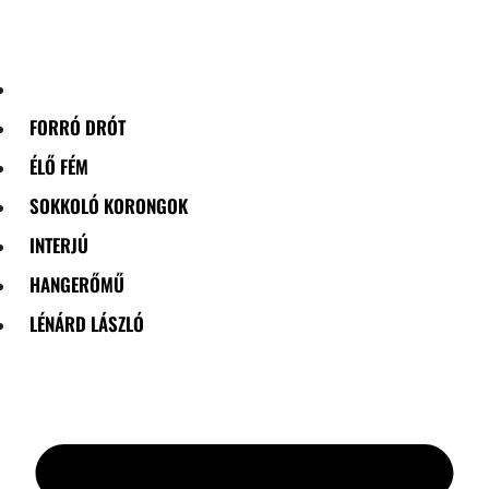
Skip
to
content
FORRÓ DRÓT
ÉLŐ FÉM
SOKKOLÓ KORONGOK
INTERJÚ
HANGERŐMŰ
LÉNÁRD LÁSZLÓ