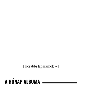
[
korábbi lapszámok »
]
A HÓNAP ALBUMA