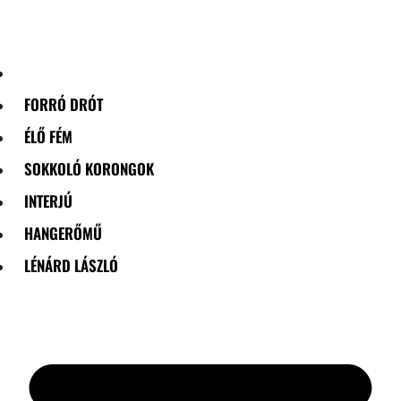
Skip
to
content
FORRÓ DRÓT
ÉLŐ FÉM
SOKKOLÓ KORONGOK
INTERJÚ
HANGERŐMŰ
LÉNÁRD LÁSZLÓ