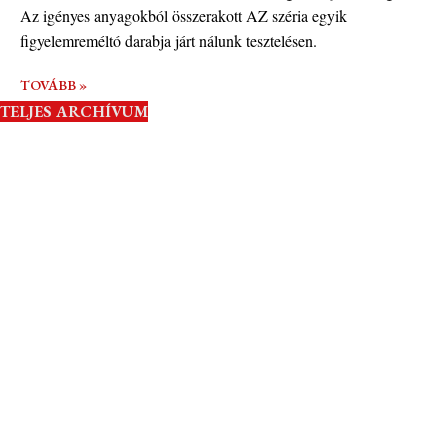
Az igényes anyagokból összerakott AZ széria egyik
figyelemreméltó darabja járt nálunk tesztelésen.
TOVÁBB »
TELJES ARCHÍVUM