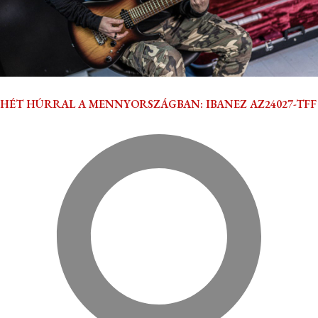
HÉT HÚRRAL A MENNYORSZÁGBAN: IBANEZ AZ24027-TFF