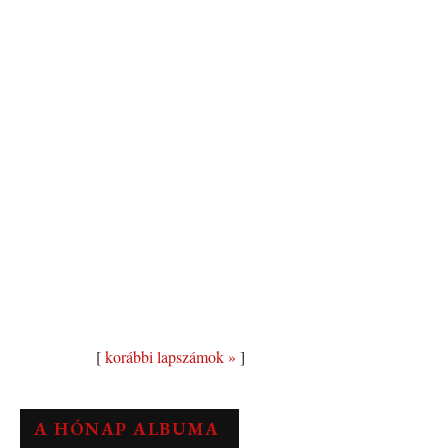
[
korábbi lapszámok »
]
A HÓNAP ALBUMA