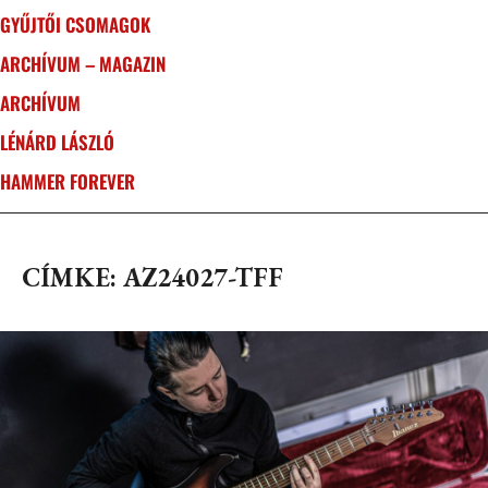
GYŰJTŐI CSOMAGOK
ARCHÍVUM – MAGAZIN
ARCHÍVUM
LÉNÁRD LÁSZLÓ
HAMMER FOREVER
CÍMKE: AZ24027-TFF