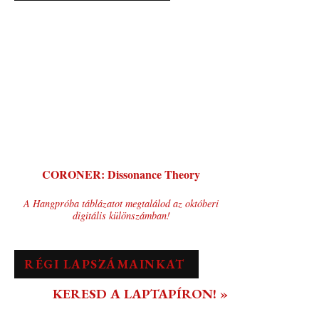
CORONER: Dissonance Theory
A Hangpróba táblázatot megtalálod az októberi
digitális különszámban!
RÉGI LAPSZÁMAINKAT
KERESD A LAPTAPÍRON! »