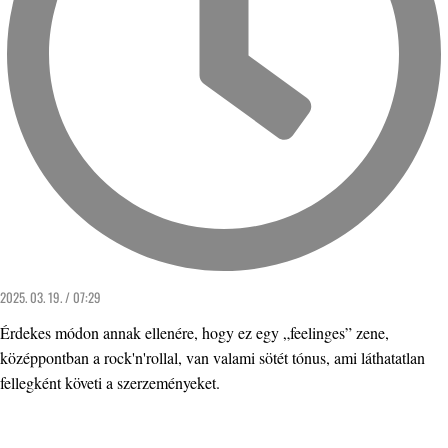
2025. 03. 19. / 07:29
Érdekes módon annak ellenére, hogy ez egy „feelinges” zene,
középpontban a rock'n'rollal, van valami sötét tónus, ami láthatatlan
fellegként követi a szerzeményeket.