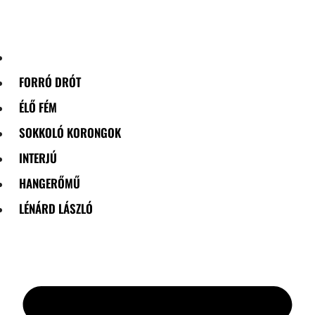
Skip
to
content
FORRÓ DRÓT
ÉLŐ FÉM
SOKKOLÓ KORONGOK
INTERJÚ
HANGERŐMŰ
LÉNÁRD LÁSZLÓ