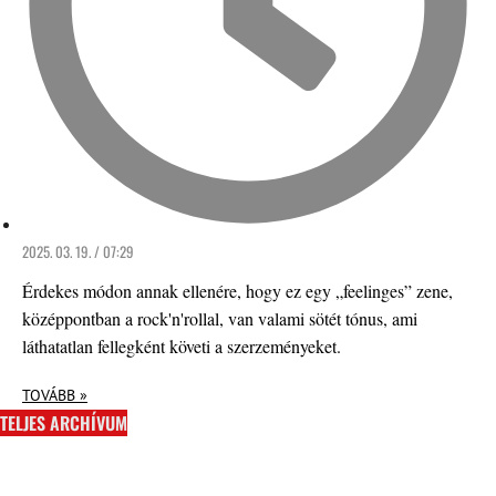
2025. 03. 19. / 07:29
Érdekes módon annak ellenére, hogy ez egy „feelinges” zene,
középpontban a rock'n'rollal, van valami sötét tónus, ami
láthatatlan fellegként követi a szerzeményeket.
TOVÁBB »
TELJES ARCHÍVUM