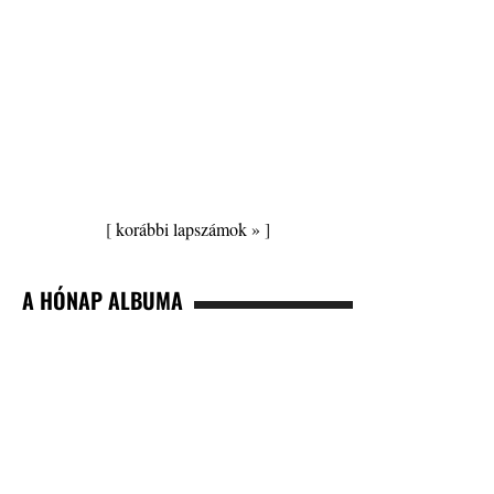
[
korábbi lapszámok »
]
A HÓNAP ALBUMA