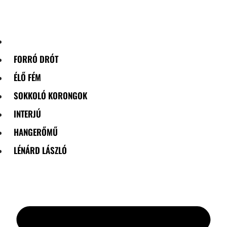
Skip
to
content
FORRÓ DRÓT
ÉLŐ FÉM
SOKKOLÓ KORONGOK
INTERJÚ
HANGERŐMŰ
LÉNÁRD LÁSZLÓ