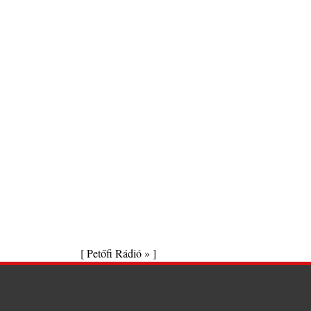
[
Petőfi Rádió »
]