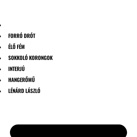
Skip
to
content
FORRÓ DRÓT
ÉLŐ FÉM
SOKKOLÓ KORONGOK
INTERJÚ
HANGERŐMŰ
LÉNÁRD LÁSZLÓ