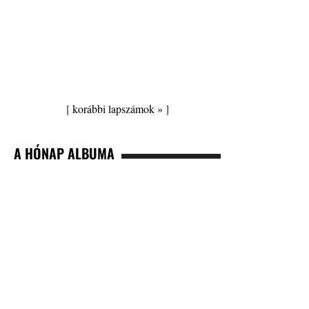
[
korábbi lapszámok »
]
A HÓNAP ALBUMA