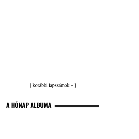
[
korábbi lapszámok »
]
A HÓNAP ALBUMA