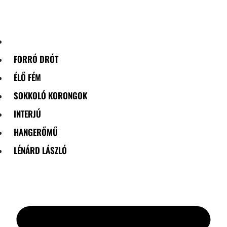
Skip
to
content
FORRÓ DRÓT
ÉLŐ FÉM
SOKKOLÓ KORONGOK
INTERJÚ
HANGERŐMŰ
LÉNÁRD LÁSZLÓ