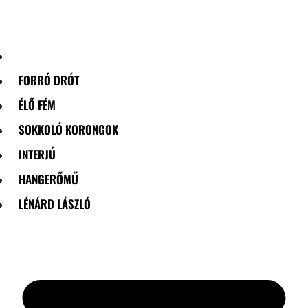
Skip
to
content
FORRÓ DRÓT
ÉLŐ FÉM
SOKKOLÓ KORONGOK
INTERJÚ
HANGERŐMŰ
LÉNÁRD LÁSZLÓ