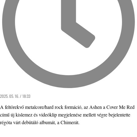
2025. 05. 16. / 18:33
A feltörekvő metalcore/hard rock formáció, az Ashen a Cover Me Red
című új kislemez és videóklip megjelenése mellett végre bejelentette
régóta várt debütáló albumát, a Chimerát.