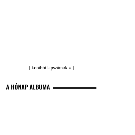
[
korábbi lapszámok »
]
A HÓNAP ALBUMA