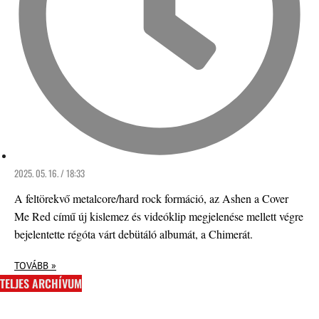
2025. 05. 16. / 18:33
A feltörekvő metalcore/hard rock formáció, az Ashen a Cover
Me Red című új kislemez és videóklip megjelenése mellett végre
bejelentette régóta várt debütáló albumát, a Chimerát.
TOVÁBB »
TELJES ARCHÍVUM