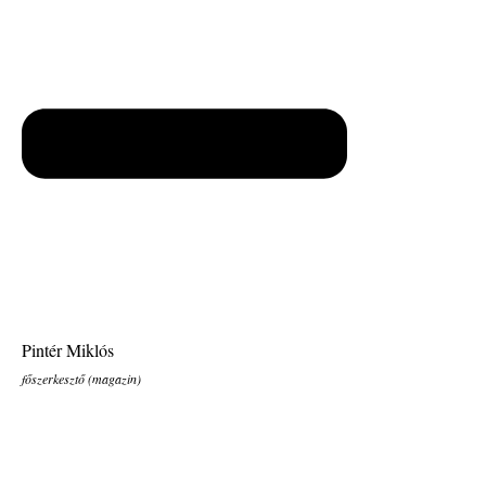
Pintér Miklós
főszerkesztő (magazin)