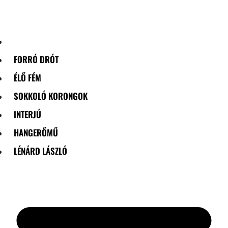
Skip
to
content
FORRÓ DRÓT
ÉLŐ FÉM
SOKKOLÓ KORONGOK
INTERJÚ
HANGERŐMŰ
LÉNÁRD LÁSZLÓ