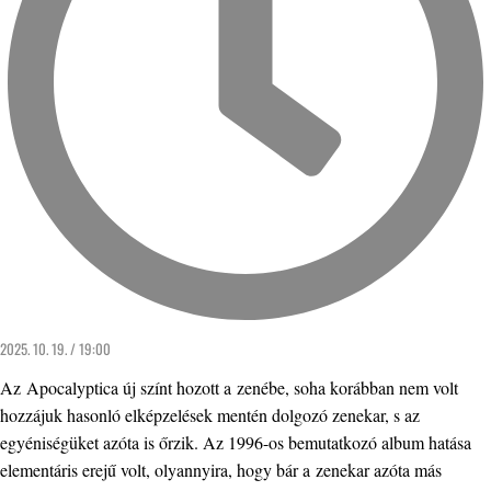
2025. 10. 19. / 19:00
Az Apocalyptica új színt hozott a zenébe, soha korábban nem volt
hozzájuk hasonló elképzelések mentén dolgozó zenekar, s az
egyéniségüket azóta is őrzik. Az 1996-os bemutatkozó album hatása
elementáris erejű volt, olyannyira, hogy bár a zenekar azóta más