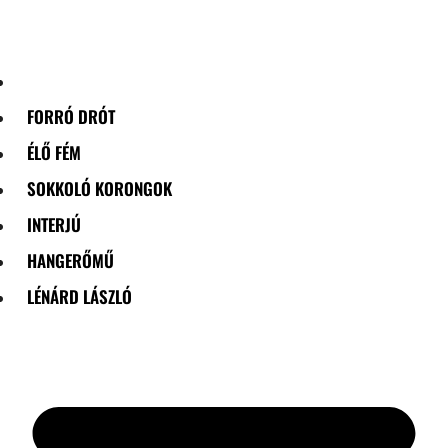
Skip
to
content
FORRÓ DRÓT
ÉLŐ FÉM
SOKKOLÓ KORONGOK
INTERJÚ
HANGERŐMŰ
LÉNÁRD LÁSZLÓ