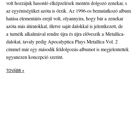
volt hozzájuk hasonló elképzelések mentén dolgozó zenekar, s
az egyéniségüket azóta is őrzik. Az 1996-os bemutatkozó album
hatása elementáris erejű volt, olyannyira, hogy bár a zenekar
azóta más átiratokkal, illetve saját dalokkal is jelentkezett, de
a turnéik alkalmával rendre újra és újra előveszik a Metallica-
dalokat, tavaly pedig Apocalyptica Plays Metallica Vol. 2
címmel már egy második feldolgozás-albumot is megjelentettek
ugyanezen koncepció szerint.
TOVÁBB »