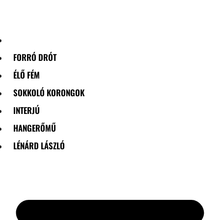
Skip
to
content
FORRÓ DRÓT
ÉLŐ FÉM
SOKKOLÓ KORONGOK
INTERJÚ
HANGERŐMŰ
LÉNÁRD LÁSZLÓ