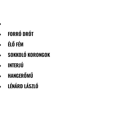
Skip
to
content
FORRÓ DRÓT
ÉLŐ FÉM
SOKKOLÓ KORONGOK
INTERJÚ
HANGERŐMŰ
LÉNÁRD LÁSZLÓ