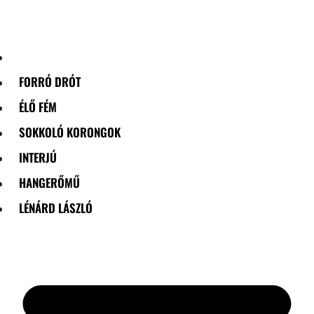
Skip
to
content
FORRÓ DRÓT
ÉLŐ FÉM
SOKKOLÓ KORONGOK
INTERJÚ
HANGERŐMŰ
LÉNÁRD LÁSZLÓ