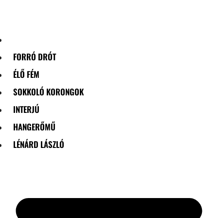
Skip
to
content
FORRÓ DRÓT
ÉLŐ FÉM
SOKKOLÓ KORONGOK
INTERJÚ
HANGERŐMŰ
LÉNÁRD LÁSZLÓ