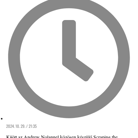
2024. 10. 29. / 21:35
Kijött az Andrew Nolannel közösen készülő Scraping the