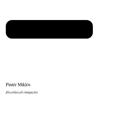
Pintér Miklós
főszerkesztő (magazin)