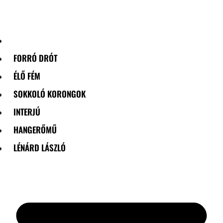
Skip
to
content
FORRÓ DRÓT
ÉLŐ FÉM
SOKKOLÓ KORONGOK
INTERJÚ
HANGERŐMŰ
LÉNÁRD LÁSZLÓ