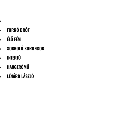
Skip
to
content
FORRÓ DRÓT
ÉLŐ FÉM
SOKKOLÓ KORONGOK
INTERJÚ
HANGERŐMŰ
LÉNÁRD LÁSZLÓ