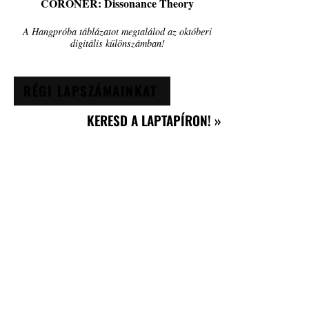
CORONER: Dissonance Theory
A Hangpróba táblázatot megtalálod az októberi
digitális különszámban!
RÉGI LAPSZÁMAINKAT
KERESD A LAPTAPÍRON! »