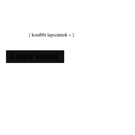
[
korábbi lapszámok »
]
A HÓNAP ALBUMA