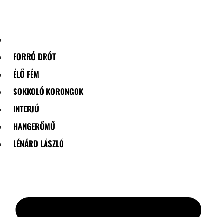
Skip
to
content
FORRÓ DRÓT
ÉLŐ FÉM
SOKKOLÓ KORONGOK
INTERJÚ
HANGERŐMŰ
LÉNÁRD LÁSZLÓ