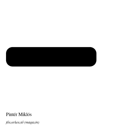
Pintér Miklós
főszerkesztő (magazin)