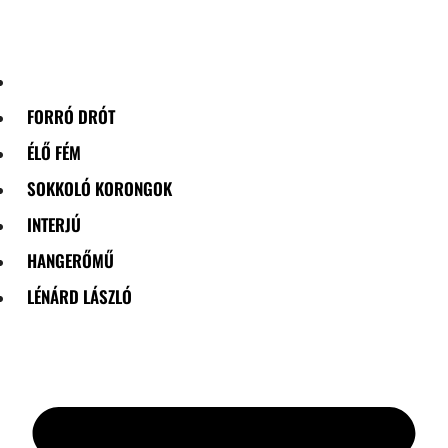
Skip
to
content
FORRÓ DRÓT
ÉLŐ FÉM
SOKKOLÓ KORONGOK
INTERJÚ
HANGERŐMŰ
LÉNÁRD LÁSZLÓ