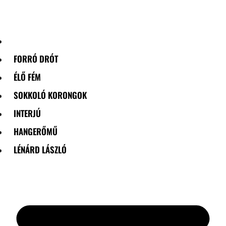
Skip
to
content
FORRÓ DRÓT
ÉLŐ FÉM
SOKKOLÓ KORONGOK
INTERJÚ
HANGERŐMŰ
LÉNÁRD LÁSZLÓ