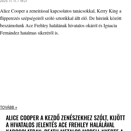
2025. 11. 11. / 18:21
Alice Cooper a zeneírással kapcsolatos tanácsokkal, Kerry King a
flipperezés szépségeiről szóló sztorikkal állt elő. De híreink között
beszámolunk Ace Frehley halálának hivatalos okáról és Ignacia
Fernández hatalmas sikeréről is.
TOVÁBB »
ALICE COOPER A KEZDŐ ZENÉSZEKHEZ SZÓLT, KIJÖTT
A HIVATALOS JELENTÉS ACE FREHLEY HALÁLÁVAL