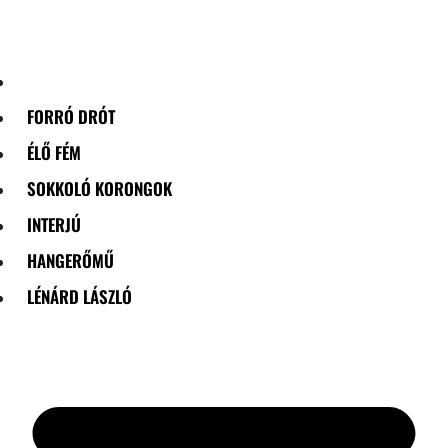
Skip
to
content
FORRÓ DRÓT
ÉLŐ FÉM
SOKKOLÓ KORONGOK
INTERJÚ
HANGERŐMŰ
LÉNÁRD LÁSZLÓ