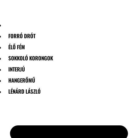
Skip
to
content
FORRÓ DRÓT
ÉLŐ FÉM
SOKKOLÓ KORONGOK
INTERJÚ
HANGERŐMŰ
LÉNÁRD LÁSZLÓ