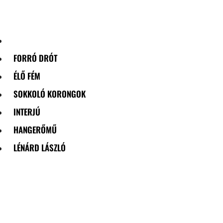
Skip
to
content
FORRÓ DRÓT
ÉLŐ FÉM
SOKKOLÓ KORONGOK
INTERJÚ
HANGERŐMŰ
LÉNÁRD LÁSZLÓ