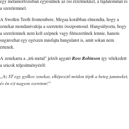
egy metamorfózisban egyesülnek az ősi érzelmekkel, a fájdalommal és
a szerelemmel.
A Swollen Teeth frontembere, Megaa korábban elmondta, hogy a
zenekar mondanivalója a szeretetre összpontosul. Hangsúlyozta, hogy
a szerelemnek nem kell szépnek vagy filmszerűnek lennie, hanem
sugározhat egy egészen másfajta hangulatot is, amit sokan nem
értenek.
A zenekarra a „trü-metal” jelzőt aggató
Ross Robinson
így vélekedett
a srácok teljesítményéről:
„Az ST egy gyilkos zenekar, elképesztő módon tépik a beteg jammeket,
és én ezt nagyon szeretem!”