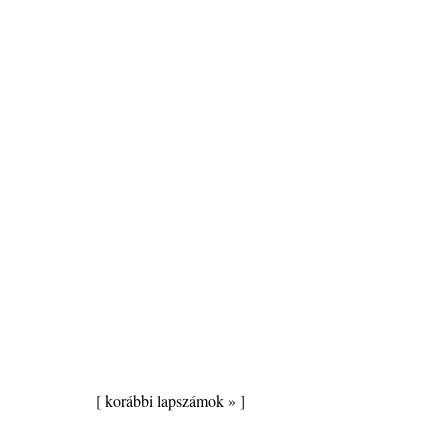
[
korábbi lapszámok »
]