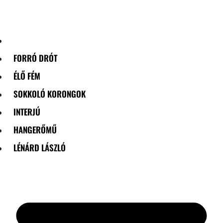
Skip
to
content
FORRÓ DRÓT
ÉLŐ FÉM
SOKKOLÓ KORONGOK
INTERJÚ
HANGERŐMŰ
LÉNÁRD LÁSZLÓ