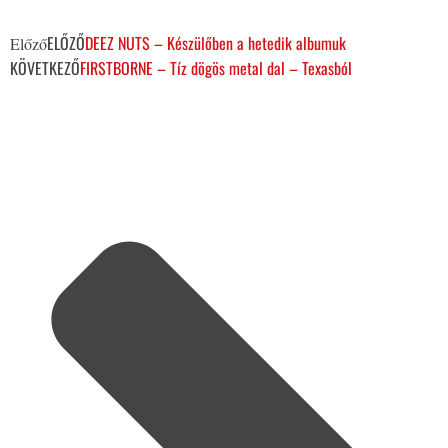
ELŐZŐ
DEEZ NUTS – Készülőben a hetedik albumuk
Előző
KÖVETKEZŐ
FIRSTBORNE – Tíz dögös metal dal – Texasból