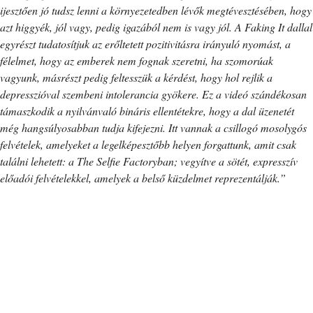
ijesztően jó tudsz lenni a környezetedben lévők megtévesztésében, hogy
azt higgyék, jól vagy, pedig igazából nem is vagy jól. A Faking It dallal
egyrészt tudatosítjuk az erőltetett pozitivitásra irányuló nyomást, a
félelmet, hogy az emberek nem fognak szeretni, ha szomorúak
vagyunk, másrészt pedig feltesszük a kérdést, hogy hol rejlik a
depresszióval szembeni intolerancia gyökere. Ez a videó szándékosan
támaszkodik a nyilvánvaló bináris ellentétekre, hogy a dal üzenetét
még hangsúlyosabban tudja kifejezni. Itt vannak a csillogó mosolygós
felvételek, amelyeket a legelképesztőbb helyen forgattunk, amit csak
találni lehetett: a The Selfie Factoryban; vegyítve a sötét, expresszív
előadói felvételekkel, amelyek a belső küzdelmet reprezentálják.”