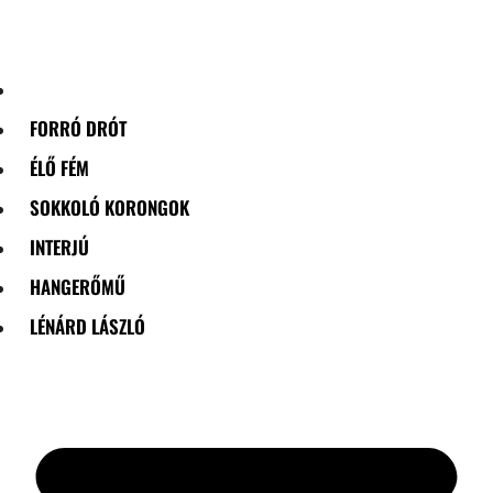
Skip
to
content
FORRÓ DRÓT
ÉLŐ FÉM
SOKKOLÓ KORONGOK
INTERJÚ
HANGERŐMŰ
LÉNÁRD LÁSZLÓ