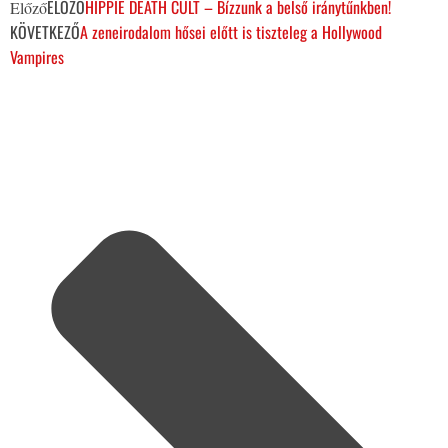
ELŐZŐ
HIPPIE DEATH CULT – Bízzunk a belső iránytűnkben!
Előző
KÖVETKEZŐ
A zeneirodalom hősei előtt is tiszteleg a Hollywood
Vampires