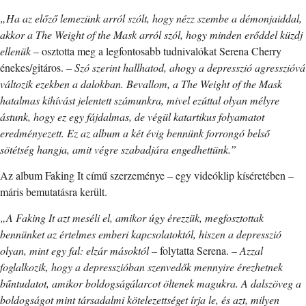
„Ha az előző lemezünk arról szólt, hogy nézz szembe a démonjaiddal,
akkor a The Weight of the Mask arról szól, hogy minden erőddel küzdj
ellenük
– osztotta meg a legfontosabb tudnivalókat Serena Cherry
énekes/gitáros. –
Szó szerint hallhatod, ahogy a depresszió agresszióvá
változik ezekben a dalokban. Bevallom, a The Weight of the Mask
hatalmas kihívást jelentett számunkra, mivel ezúttal olyan mélyre
ástunk, hogy ez egy fájdalmas, de végül katartikus folyamatot
eredményezett. Ez az album a két évig bennünk forrongó belső
sötétség hangja, amit végre szabadjára engedhettünk.”
Az album Faking It című szerzeménye – egy videóklip kíséretében –
máris bemutatásra került.
„A Faking It azt meséli el, amikor úgy érezzük, megfosztottak
bennünket az értelmes emberi kapcsolatoktól, hiszen a depresszió
olyan, mint egy fal: elzár másoktól
– folytatta Serena. –
Azzal
foglalkozik, hogy a depresszióban szenvedők mennyire érezhetnek
bűntudatot, amikor boldogságálarcot öltenek magukra. A dalszöveg a
boldogságot mint társadalmi kötelezettséget írja le, és azt, milyen