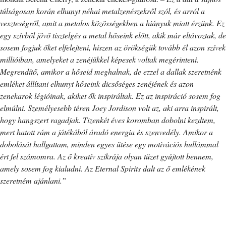
túlságosan korán elhunyt néhai metalzenészekről szól, és arról a
veszteségről, amit a metalos közösségekben a hiányuk miatt érzünk. Ez
egy szívből jövő tisztelgés a metal hőseink előtt, akik már eltávoztak, de
sosem fogjuk őket elfelejteni, hiszen az örökségük tovább él azon szívek
millióiban, amelyeket a zenéjükkel képesek voltak megérinteni.
Megrendítő, amikor a hőseid meghalnak, de ezzel a dallak szeretnénk
emléket állítani elhunyt hőseink dicsőséges zenéjének és azon
zenekarok légióinak, akiket ők inspiráltak. Ez az inspiráció sosem fog
elmúlni. Személyesebb téren Joey Jordison volt az, aki arra inspirált,
hogy hangszert ragadjak. Tizenkét éves koromban dobolni kezdtem,
mert hatott rám a játékából áradó energia és szenvedély. Amikor a
dobolását hallgattam, minden egyes ütése egy motivációs hullámmal
ért fel számomra. Az ő kreatív szikrája olyan tüzet gyújtott bennem,
amely sosem fog kialudni. Az Eternal Spirits dalt az ő emlékének
szeretném ajánlani.”