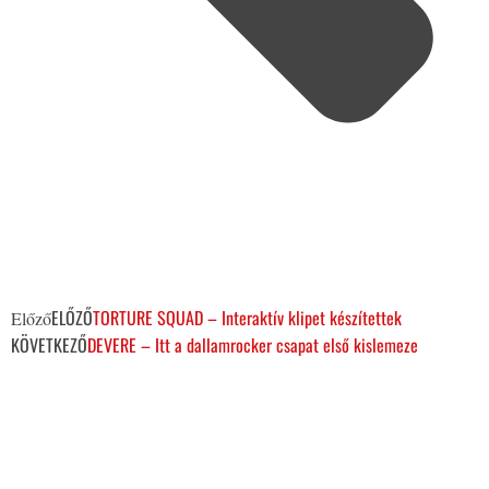
ELŐZŐ
TORTURE SQUAD – Interaktív klipet készítettek
Előző
KÖVETKEZŐ
DEVERE – Itt a dallamrocker csapat első kislemeze