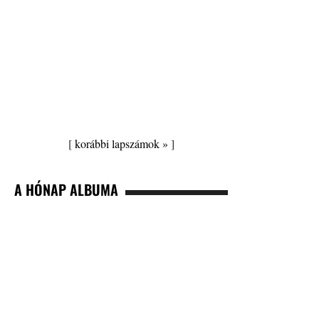
[
korábbi lapszámok »
]
A HÓNAP ALBUMA