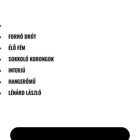
Skip
to
content
FORRÓ DRÓT
ÉLŐ FÉM
SOKKOLÓ KORONGOK
INTERJÚ
HANGERŐMŰ
LÉNÁRD LÁSZLÓ