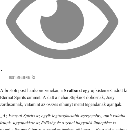
1091 MEGTEKINTÉS
Svalbard
A bristoli post-hardcore zenekar, a
egy új kislemezt adott ki
Eternal Spirits címmel. A dalt a néhai Slipknot-dobosnak, Joey
Jordisonnak, valamint az összes elhunyt metal legendának ajánlják.
„Az Eternal Spirits az egyik legtragikusabb szerzemény, amit valaha
írtunk, ugyanakkor az örökség és a zenei hagyaték ünneplése is
–
mondta Serena Cherry, a zenekar énekes-gitárosa. –
Ez a dal a sajnos