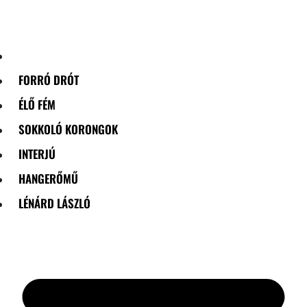
Skip
to
content
FORRÓ DRÓT
ÉLŐ FÉM
SOKKOLÓ KORONGOK
INTERJÚ
HANGERŐMŰ
LÉNÁRD LÁSZLÓ