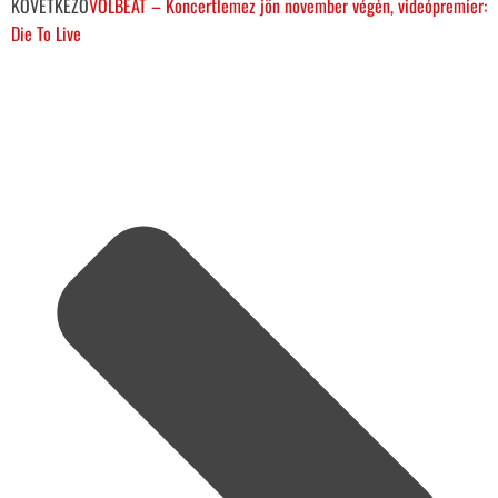
KÖVETKEZŐ
VOLBEAT – Koncertlemez jön november végén, videópremier:
Die To Live