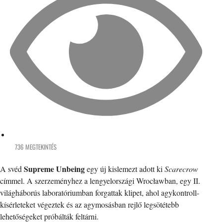
736 MEGTEKINTÉS
Supreme Unbeing
A svéd
egy új kislemezt adott ki
Scarecrow
címmel. A szerzeményhez a lengyelországi Wrocławban, egy II.
világháborús laboratóriumban forgattak klipet, ahol agykontroll-
kísérleteket végeztek és az agymosásban rejlő legsötétebb
lehetőségeket próbálták feltárni.