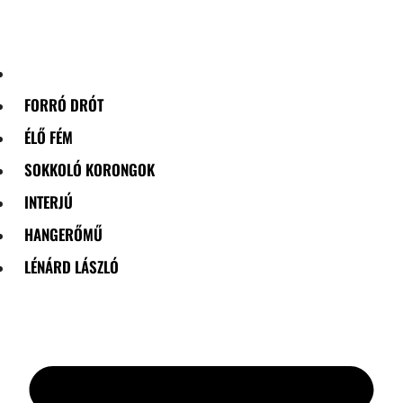
Skip
to
content
FORRÓ DRÓT
ÉLŐ FÉM
SOKKOLÓ KORONGOK
INTERJÚ
HANGERŐMŰ
LÉNÁRD LÁSZLÓ