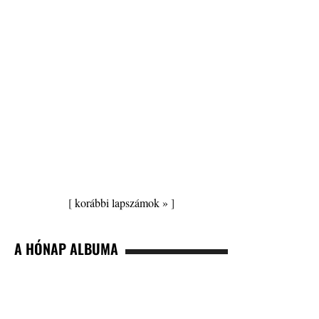
[
korábbi lapszámok »
]
A HÓNAP ALBUMA