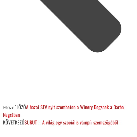
ELŐZŐ
A hazai SFV nyit szombaton a Winery Dogsnak a Barba
Előző
Negrában
KÖVETKEZŐ
SURUT – A világ egy szociális vámpír szemszögéből