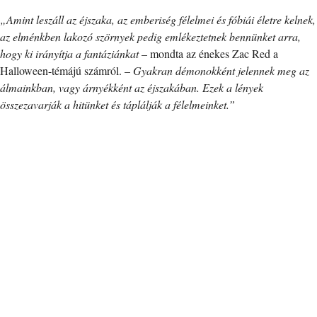
„Amint leszáll az éjszaka, az emberiség félelmei és fóbiái életre kelnek,
az elménkben lakozó szörnyek pedig emlékeztetnek bennünket arra,
hogy ki irányítja a fantáziánkat
– mondta az énekes Zac Red a
Halloween-témájú számról. –
Gyakran démonokként jelennek meg az
álmainkban, vagy árnyékként az éjszakában. Ezek a lények
összezavarják a hitünket és táplálják a félelmeinket.”