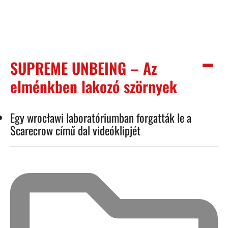
SUPREME UNBEING – Az
elménkben lakozó szörnyek
Egy wrocławi laboratóriumban forgatták le a
Scarecrow című dal videóklipjét