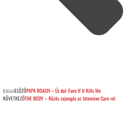
ELŐZŐ
PAPA ROACH – Új dal: Even If It Kills Me
Előző
KÖVETKEZŐ
THE BODY – Közös zajongás az Intensive Care-rel