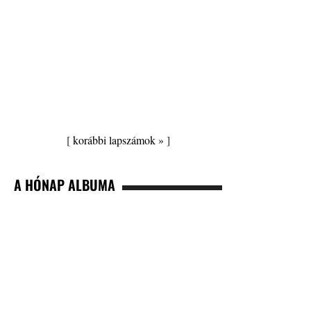
[
korábbi lapszámok »
]
A HÓNAP ALBUMA