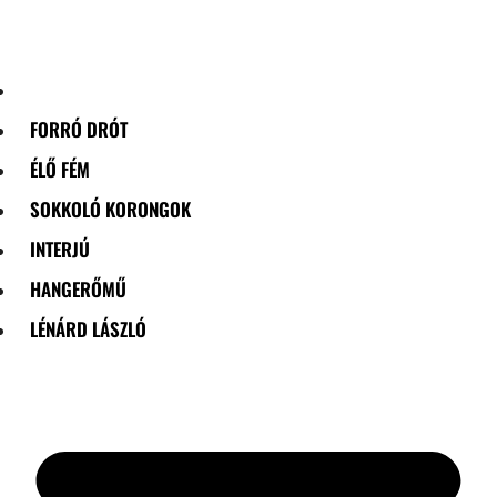
Skip
to
content
FORRÓ DRÓT
ÉLŐ FÉM
SOKKOLÓ KORONGOK
INTERJÚ
HANGERŐMŰ
LÉNÁRD LÁSZLÓ