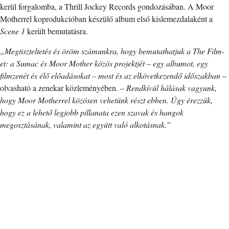
kerül forgalomba, a Thrill Jockey Records gondozásában. A Moor
Motherrel koprodukcióban készülő album első kislemezdalaként a
Scene 1
került bemutatásra.
„Megtiszteltetés és öröm számunkra, hogy bemutathatjuk a The Film-
et: a Sumac és Moor Mother közös projektjét – egy albumot, egy
filmzenét és élő előadásokat – most és az elkövetkezendő időszakban
–
olvasható a zenekar közleményében. –
Rendkívül hálásak vagyunk,
hogy Moor Motherrel közösen vehetünk részt ebben. Úgy érezzük,
hogy ez a lehető legjobb pillanata ezen szavak és hangok
megosztásának, valamint az együtt való alkotásnak.”