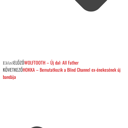
ELŐZŐ
WOLFTOOTH – Új dal: All Father
Előző
KÖVETKEZŐ
HOKKA – Bemutatkozik a Blind Channel ex-énekesének új
bandája