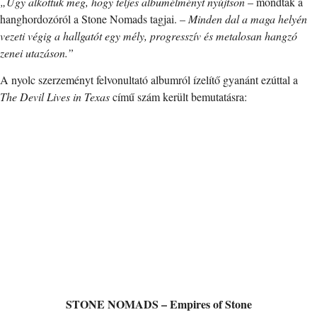
„Úgy alkottuk meg, hogy teljes albumélményt nyújtson
– mondták a
hanghordozóról a Stone Nomads tagjai. –
Minden dal a maga helyén
vezeti végig a hallgatót egy mély, progresszív és metalosan hangzó
zenei utazáson.”
A nyolc szerzeményt felvonultató albumról ízelítő gyanánt ezúttal a
The Devil Lives in Texas
című szám került bemutatásra:
STONE NOMADS – Empires of Stone