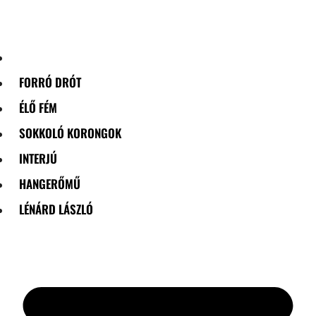
Skip
to
content
FORRÓ DRÓT
ÉLŐ FÉM
SOKKOLÓ KORONGOK
INTERJÚ
HANGERŐMŰ
LÉNÁRD LÁSZLÓ