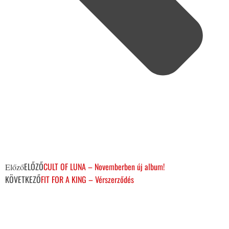
ELŐZŐ
CULT OF LUNA – Novemberben új album!
Előző
KÖVETKEZŐ
FIT FOR A KING – Vérszerződés