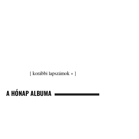
[
korábbi lapszámok »
]
A HÓNAP ALBUMA