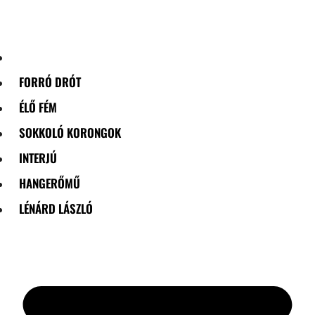
Skip
to
content
FORRÓ DRÓT
ÉLŐ FÉM
SOKKOLÓ KORONGOK
INTERJÚ
HANGERŐMŰ
LÉNÁRD LÁSZLÓ