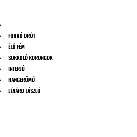
Skip
to
content
FORRÓ DRÓT
ÉLŐ FÉM
SOKKOLÓ KORONGOK
INTERJÚ
HANGERŐMŰ
LÉNÁRD LÁSZLÓ