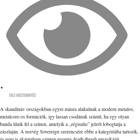
563 MEGTEKINTÉS
A skandináv országokban egyre-másra alakulnak a modern metalos,
metalcore-os formációk, így lassan csodának számít, ha egy olyan
banda tűnik fel a színen, amelyik a „régisulis” jelzőt lobogtatja a
zászlaján. A norvég Sovereign szerencsére ebbe a kategóriába tartozik,
és nem is akármilyen szinten nyomja death-thrash muzsikáját.