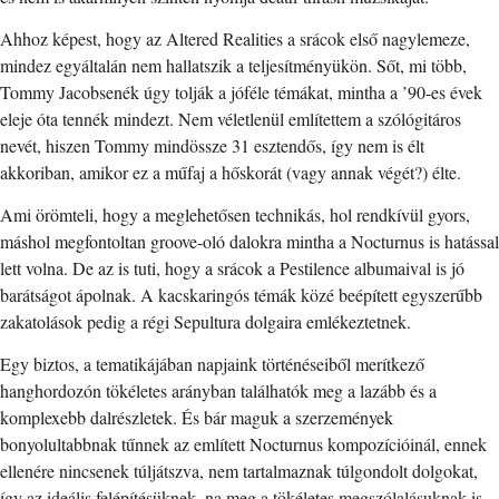
Ahhoz képest, hogy az Altered Realities a srácok első nagylemeze,
mindez egyáltalán nem hallatszik a teljesítményükön. Sőt, mi több,
Tommy Jacobsenék úgy tolják a jóféle témákat, mintha a ’90-es évek
eleje óta tennék mindezt. Nem véletlenül említettem a szólógitáros
nevét, hiszen Tommy mindössze 31 esztendős, így nem is élt
akkoriban, amikor ez a műfaj a hőskorát (vagy annak végét?) élte.
Ami örömteli, hogy a meglehetősen technikás, hol rendkívül gyors,
máshol megfontoltan groove-oló dalokra mintha a Nocturnus is hatással
lett volna. De az is tuti, hogy a srácok a Pestilence albumaival is jó
barátságot ápolnak. A kacskaringós témák közé beépített egyszerűbb
zakatolások pedig a régi Sepultura dolgaira emlékeztetnek.
Egy biztos, a tematikájában napjaink történéseiből merítkező
hanghordozón tökéletes arányban találhatók meg a lazább és a
komplexebb dalrészletek. És bár maguk a szerzemények
bonyolultabbnak tűnnek az említett Nocturnus kompozícióinál, ennek
ellenére nincsenek túljátszva, nem tartalmaznak túlgondolt dolgokat,
így az ideális felépítésüknek, na meg a tökéletes megszólalásuknak is