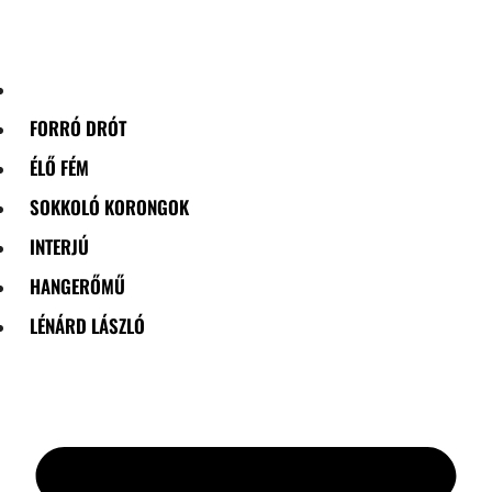
Skip
to
content
FORRÓ DRÓT
ÉLŐ FÉM
SOKKOLÓ KORONGOK
INTERJÚ
HANGERŐMŰ
LÉNÁRD LÁSZLÓ