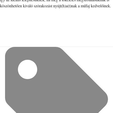
köszönhetően kiváló szórakozást nyújt(h)a(t)nak a műfaj kedvelőinek.