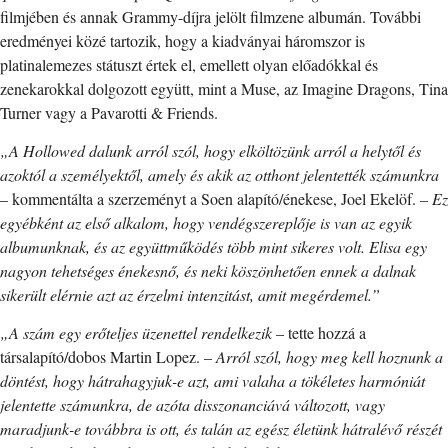
filmjében és annak Grammy-díjra jelölt filmzene albumán. További
eredményei közé tartozik, hogy a kiadványai háromszor is
platinalemezes státuszt értek el, emellett olyan előadókkal és
zenekarokkal dolgozott együtt, mint a Muse, az Imagine Dragons, Tina
Turner vagy a Pavarotti & Friends.
„A Hollowed dalunk arról szól, hogy elköltözünk arról a helytől és
azoktól a személyektől, amely és akik az otthont jelentették számunkra
– kommentálta a szerzeményt a Soen alapító/énekese, Joel Ekelöf. –
Ez
egyébként az első alkalom, hogy vendégszereplője is van az egyik
albumunknak, és az együttműködés több mint sikeres volt. Elisa egy
nagyon tehetséges énekesnő, és neki köszönhetően ennek a dalnak
sikerült elérnie azt az érzelmi intenzitást, amit megérdemel.”
„A szám egy erőteljes üzenettel rendelkezik
– tette hozzá a
társalapító/dobos Martin Lopez. –
Arról szól, hogy meg kell hoznunk a
döntést, hogy hátrahagyjuk-e azt, ami valaha a tökéletes harmóniát
jelentette számunkra, de azóta disszonanciává változott, vagy
maradjunk-e továbbra is ott, és talán az egész életünk hátralévő részét