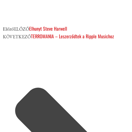
Elhunyt Steve Harwell
Előző
ELŐZŐ
TERROMANIA – Leszerződtek a Ripple Musichoz
KÖVETKEZŐ