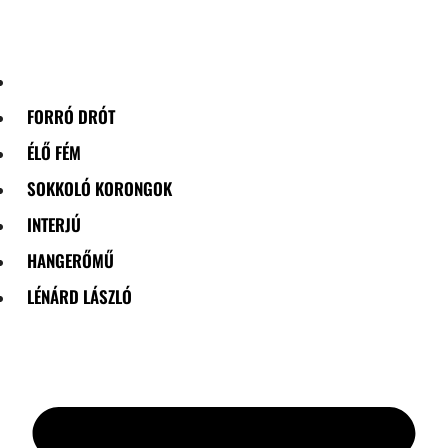
Skip
to
content
FORRÓ DRÓT
ÉLŐ FÉM
SOKKOLÓ KORONGOK
INTERJÚ
HANGERŐMŰ
LÉNÁRD LÁSZLÓ