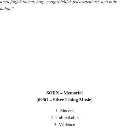
azzal fogjuk tölteni, hogy megpróbáljuk feléleszteni azt, ami már
halott.”
SOEN – Memorial
(09/01 – Silver Lining Music)
1. Sincere
2. Unbreakable
3. Violence