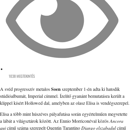
1038 MEGTEKINTÉS
Soen
A svéd progresszív metalos
szeptember 1-én adta ki hatodik
stúdióalbumát, Imperial címmel. Ízelítő gyanánt bemutatásra került a
klippel kísért Hollowed dal, amelyben az olasz Elisa is vendégszerepel.
Elisa a több mint húszéves pályafutása során egyértelműen megvetette
a lábát a világsztárok között. Az Ennio Morriconéval közös
Ancora
qui
című száma szerepelt Quentin Tarantino
Django elszabadul
című