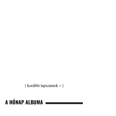
[
korábbi lapszámok »
]
A HÓNAP ALBUMA