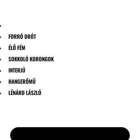
Skip
to
content
FORRÓ DRÓT
ÉLŐ FÉM
SOKKOLÓ KORONGOK
INTERJÚ
HANGERŐMŰ
LÉNÁRD LÁSZLÓ