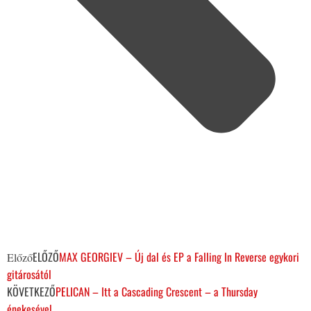
ELŐZŐ
MAX GEORGIEV – Új dal és EP a Falling In Reverse egykori
Előző
gitárosától
KÖVETKEZŐ
PELICAN – Itt a Cascading Crescent – a Thursday
énekesével