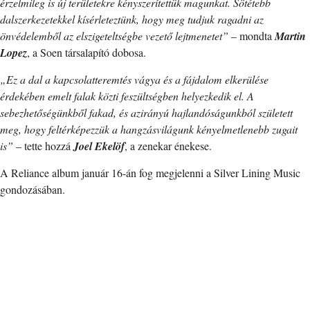
érzelmileg is új területekre kényszerítettük magunkat. Sötétebb
dalszerkezetekkel kísérleteztünk, hogy meg tudjuk ragadni az
önvédelemből az elszigeteltségbe vezető lejtmenetet”
– mondta
Martin
Lopez
, a Soen társalapító dobosa.
„Ez a dal a kapcsolatteremtés vágya és a fájdalom elkerülése
érdekében emelt falak közti feszültségben helyezkedik el. A
sebezhetőségünkből fakad, és azirányú hajlandóságunkból született
meg, hogy feltérképezzük a hangzásvilágunk kényelmetlenebb zugait
is”
– tette hozzá
Joel Ekelöf
, a zenekar énekese.
A Reliance album január 16-án fog megjelenni a Silver Lining Music
gondozásában.