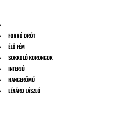
Skip
to
content
FORRÓ DRÓT
ÉLŐ FÉM
SOKKOLÓ KORONGOK
INTERJÚ
HANGERŐMŰ
LÉNÁRD LÁSZLÓ