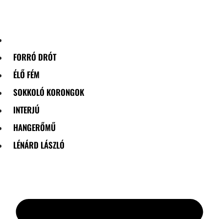
Skip
to
content
FORRÓ DRÓT
ÉLŐ FÉM
SOKKOLÓ KORONGOK
INTERJÚ
HANGERŐMŰ
LÉNÁRD LÁSZLÓ