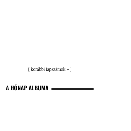
[
korábbi lapszámok »
]
A HÓNAP ALBUMA