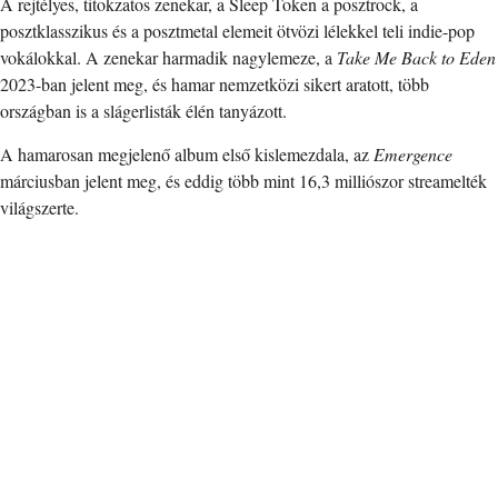
A rejtélyes, titokzatos zenekar, a Sleep Token a posztrock, a
posztklasszikus és a posztmetal elemeit ötvözi lélekkel teli indie-pop
vokálokkal. A zenekar harmadik nagylemeze, a
Take Me Back to Eden
2023-ban jelent meg, és hamar nemzetközi sikert aratott, több
országban is a slágerlisták élén tanyázott.
A hamarosan megjelenő album első kislemezdala, az
Emergence
márciusban jelent meg, és eddig több mint 16,3 milliószor streamelték
világszerte.