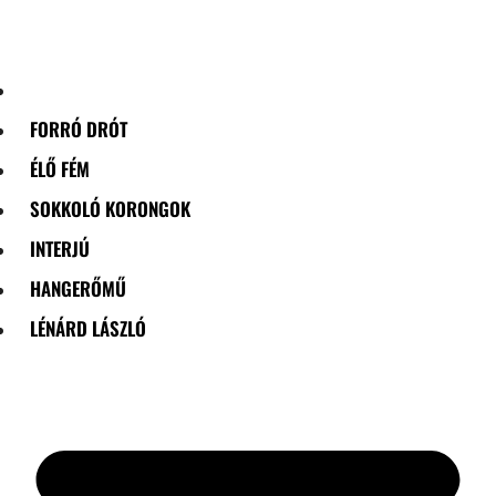
Skip
to
content
FORRÓ DRÓT
ÉLŐ FÉM
SOKKOLÓ KORONGOK
INTERJÚ
HANGERŐMŰ
LÉNÁRD LÁSZLÓ