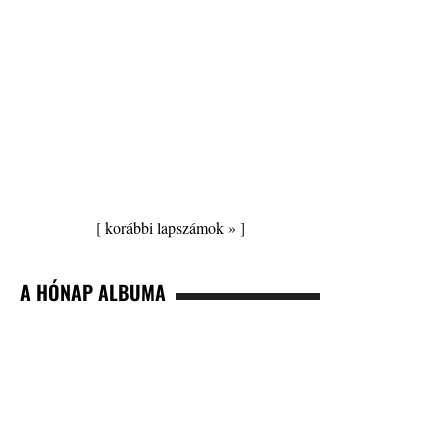
[
korábbi lapszámok »
]
A HÓNAP ALBUMA