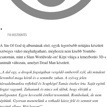
718 MEGTEKINTÉS
A Sin Of God új albumának első, egyik legerősebb nótájára készített
szöveges videó meghallgatható, méghozzá nem kisebb Youtube-
csatornán, mint a Slam Worldwide-on! Képi világa a lemezborító 3D-s
animált változata, amelyet Dead Man készített.
„A dal egy, a drogok fogságában vergődő emberről szól, aki mindent
lerombol maga körül és a semmibe zuhan. A szöveg jelen
társadalmunkra reflektál és Scupkégel Tamás énekes írta. Saját egónk
fogjai vagyunk. Zuhanunk és nincs sok időnk, hogy elérjük a
mélypontot. Egyre kevesebb értéket teremtünk. Rombolunk, de nem
építünk. Gyorsan menetelünk a rothadó káosz felé és semmit sem
teszünk ellene. Hát legyen!”