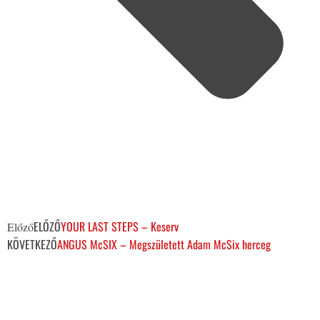
ELŐZŐ
YOUR LAST STEPS – Keserv
Előző
KÖVETKEZŐ
ANGUS McSIX – Megszületett Adam McSix herceg