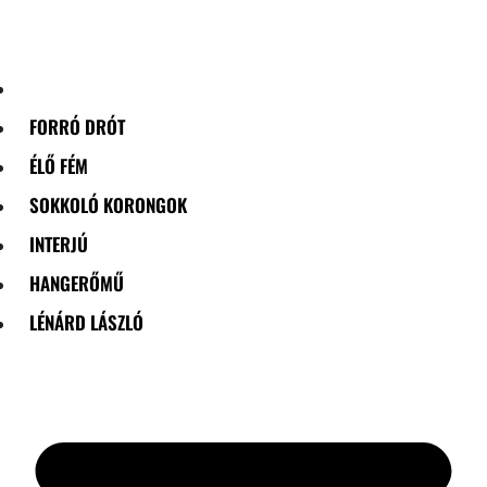
Skip
to
content
FORRÓ DRÓT
ÉLŐ FÉM
SOKKOLÓ KORONGOK
INTERJÚ
HANGERŐMŰ
LÉNÁRD LÁSZLÓ