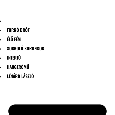
Skip
to
content
FORRÓ DRÓT
ÉLŐ FÉM
SOKKOLÓ KORONGOK
INTERJÚ
HANGERŐMŰ
LÉNÁRD LÁSZLÓ