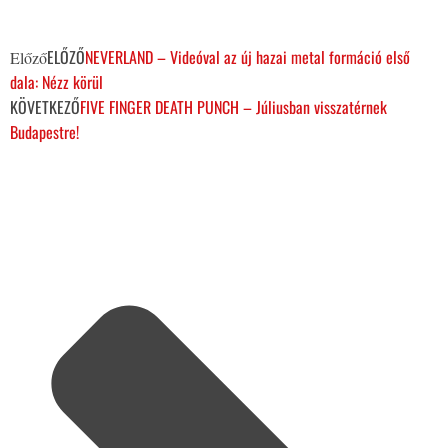
ELŐZŐ
NEVERLAND – Videóval az új hazai metal formáció első
Előző
dala: Nézz körül
KÖVETKEZŐ
FIVE FINGER DEATH PUNCH – Júliusban visszatérnek
Budapestre!