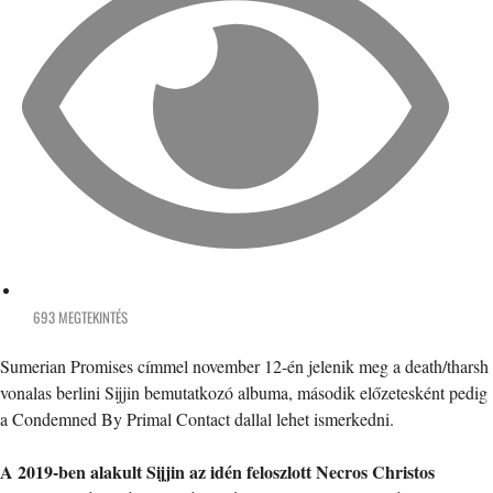
693 MEGTEKINTÉS
Sumerian Promises címmel november 12-én jelenik meg a death/tharsh
vonalas berlini Sijjin bemutatkozó albuma, második előzetesként pedig
a Condemned By Primal Contact dallal lehet ismerkedni.
A 2019-ben alakult Sijjin az idén feloszlott Necros Christos