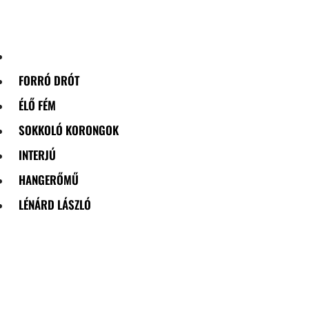
Skip
to
content
FORRÓ DRÓT
ÉLŐ FÉM
SOKKOLÓ KORONGOK
INTERJÚ
HANGERŐMŰ
LÉNÁRD LÁSZLÓ