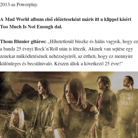
2013-as Powerplay.
A Mad World album első előzeteseként máris itt a klippel kísért
Too Much Is Not Enough dal.
Thom Blunier gitáros:
„Hihetetlenül büszke és hálás vagyok, hogy ez
a banda 25 évnyi Rock’n’Roll után is létezik. Akinek van sejtése egy
zenekar működtetésének nehézségeiről, az értheti, hogy ez mennyire
különleges és becsülnivaló. Készen állok a következő 25 évre!”