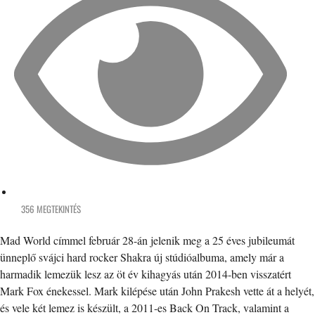
356 MEGTEKINTÉS
Mad World címmel február 28-án jelenik meg a 25 éves jubileumát
ünneplő svájci hard rocker Shakra új stúdióalbuma, amely már a
harmadik lemezük lesz az öt év kihagyás után 2014-ben visszatért
Mark Fox énekessel. Mark kilépése után John Prakesh vette át a helyét,
és vele két lemez is készült, a 2011-es Back On Track, valamint a