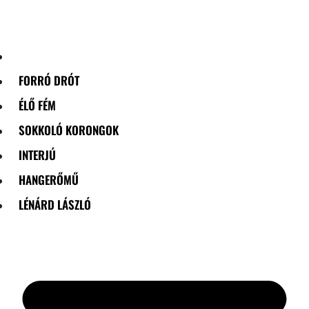
Skip
to
content
FORRÓ DRÓT
ÉLŐ FÉM
SOKKOLÓ KORONGOK
INTERJÚ
HANGERŐMŰ
LÉNÁRD LÁSZLÓ