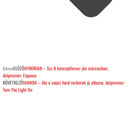
ELŐZŐ
HYBORIAN – Sci-fi konceptlemez jön márciusban,
Előző
dalpremier: Expanse
KÖVETKEZŐ
SHAKRA – Jön a svájci hard rockerek új albuma, dalpremier:
Turn The Light On