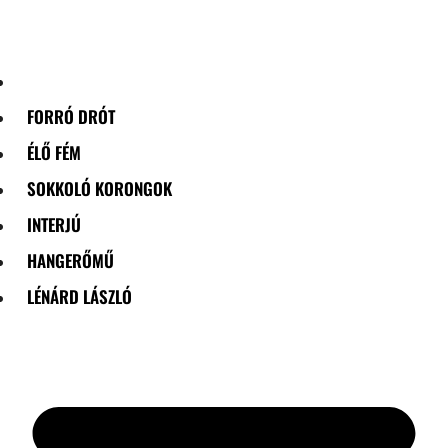
Skip
to
content
FORRÓ DRÓT
ÉLŐ FÉM
SOKKOLÓ KORONGOK
INTERJÚ
HANGERŐMŰ
LÉNÁRD LÁSZLÓ