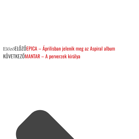
ELŐZŐ
EPICA – Áprilisban jelenik meg az Aspiral album
Előző
KÖVETKEZŐ
MANTAR – A perverzek királya