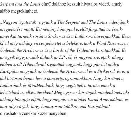
Serpent and the Lotus
című dalához készült hivatalos videó, amely
alább megtekinthető.
„Nagyon izgatottak vagyunk a The Serpent and The Lotus videójának
megjelenése miatt! Ezt néhány hónappal ezelőtt forgattuk az észak-
amerikai turnénk során a Striker-es és a Lutharo-s haverjainkkal. Ezen
kívül még néhány vicces jelenetet is belekevertünk a Wind Rose-os, az
Unleash the Archers-es és a Lords of the Trident-es barátainkkal. Ez
az egyik leggyorsabb dalunk az EP-ről, és nagyon szeretjük, ahogy
élőben szól! Hihetetlenül izgatottak vagyunk, hogy pár hét múlva
Európába megyünk az Unleash the Archersszel és a Strikerrel, és ez a
dal biztosan benne lesz a koncertprogramunkban. Nagy köszönet a
Lutharónak és MiniMetulnak, hogy segítettek a turnén ennek a
felvételnek az elkészítésében! Még egyszer köszönjük mindenkinek, aki
néhány hónapja eljött, hogy megnézzen minket Észak-Amerikában, és
már alig várjuk, hogy hamarosan találkozzunk Európában!”
–
olvasható a zenekar közleményében.