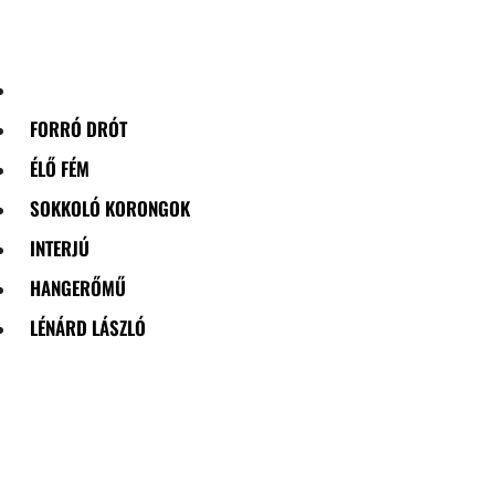
Skip
to
content
FORRÓ DRÓT
ÉLŐ FÉM
SOKKOLÓ KORONGOK
INTERJÚ
HANGERŐMŰ
LÉNÁRD LÁSZLÓ