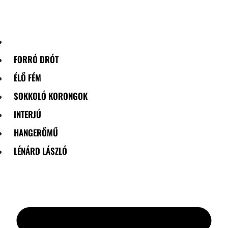
Skip
to
content
FORRÓ DRÓT
ÉLŐ FÉM
SOKKOLÓ KORONGOK
INTERJÚ
HANGERŐMŰ
LÉNÁRD LÁSZLÓ