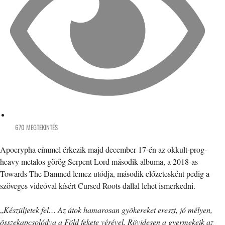
670 MEGTEKINTÉS
Apocrypha címmel érkezik majd december 17-én az okkult-prog-
heavy metalos görög Serpent Lord második albuma, a 2018-as
Towards The Damned lemez utódja, második előzetesként pedig a
szöveges videóval kísért Cursed Roots dallal lehet ismerkedni.
„
Készüljetek fel… Az átok hamarosan gyökereket ereszt, jó mélyen,
összekapcsolódva a Föld fekete vérével. Rövidesen a gyermekeik az