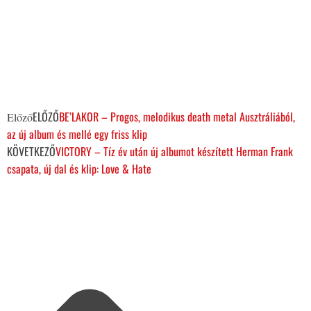
ELŐZŐ
BE’LAKOR – Progos, melodikus death metal Ausztráliából,
Előző
az új album és mellé egy friss klip
KÖVETKEZŐ
VICTORY – Tíz év után új albumot készített Herman Frank
csapata, új dal és klip: Love & Hate