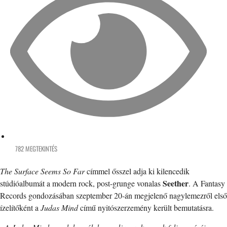
782 MEGTEKINTÉS
The Surface Seems So Far
címmel ősszel adja ki kilencedik
Seether
stúdióalbumát a modern rock, post-grunge vonalas
. A Fantasy
Records gondozásában szeptember 20-án megjelenő nagylemezről első
ízelítőként a
Judas Mind
című nyitószerzemény került bemutatásra.