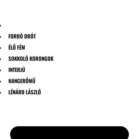
Skip
to
content
FORRÓ DRÓT
ÉLŐ FÉM
SOKKOLÓ KORONGOK
INTERJÚ
HANGERŐMŰ
LÉNÁRD LÁSZLÓ