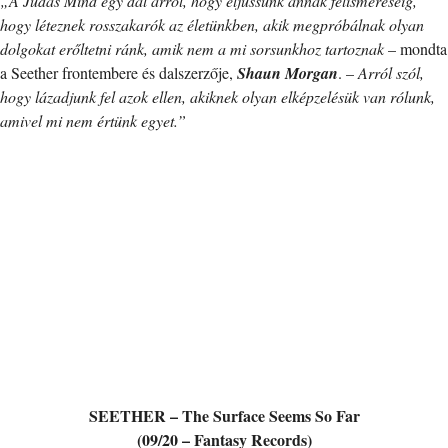
„A Judas Mind egy dal arról, hogy eljussunk annak felismeréséig,
hogy léteznek rosszakarók az életünkben, akik megpróbálnak olyan
dolgokat erőltetni ránk, amik nem a mi sorsunkhoz tartoznak
– mondta
a Seether frontembere és dalszerzője,
Shaun Morgan
. –
Arról szól,
hogy lázadjunk fel azok ellen, akiknek olyan elképzelésük van rólunk,
amivel mi nem értünk egyet.”
SEETHER – The Surface Seems So Far
(09/20 – Fantasy Records)