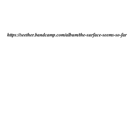
https://seether.bandcamp.com/album/the-surface-seems-so-far