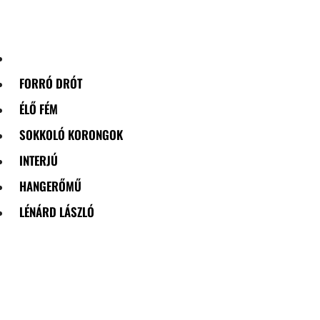
Skip
to
content
FORRÓ DRÓT
ÉLŐ FÉM
SOKKOLÓ KORONGOK
INTERJÚ
HANGERŐMŰ
LÉNÁRD LÁSZLÓ