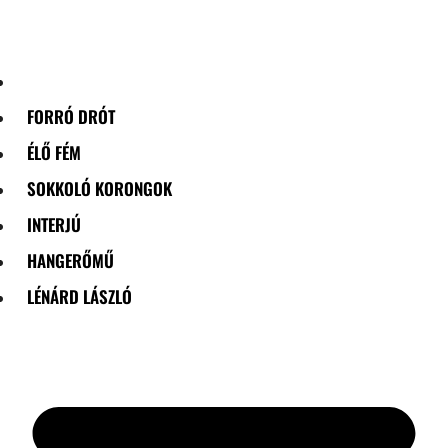
Skip
to
content
FORRÓ DRÓT
ÉLŐ FÉM
SOKKOLÓ KORONGOK
INTERJÚ
HANGERŐMŰ
LÉNÁRD LÁSZLÓ