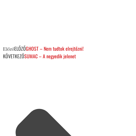
ELŐZŐ
GHOST – Nem tudtok elrejtőzni!
Előző
KÖVETKEZŐ
SUMAC – A negyedik jelenet