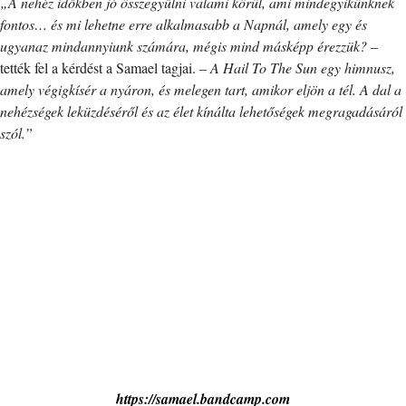
„A nehéz időkben jó összegyűlni valami körül, ami mindegyikünknek
fontos… és mi lehetne erre alkalmasabb a Napnál, amely egy és
ugyanaz mindannyiunk számára, mégis mind másképp érezzük?
–
tették fel a kérdést a Samael tagjai. –
A Hail To The Sun egy himnusz,
amely végigkísér a nyáron, és melegen tart, amikor eljön a tél. A dal a
nehézségek leküzdéséről és az élet kínálta lehetőségek megragadásáról
szól.”
https://samael.bandcamp.com