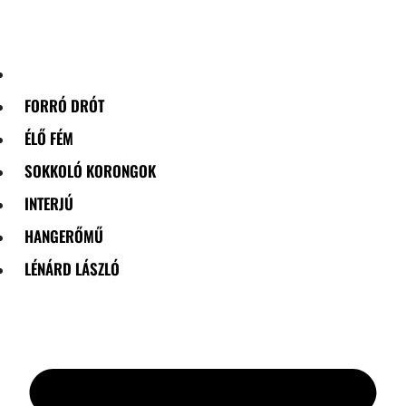
Skip
to
content
FORRÓ DRÓT
ÉLŐ FÉM
SOKKOLÓ KORONGOK
INTERJÚ
HANGERŐMŰ
LÉNÁRD LÁSZLÓ