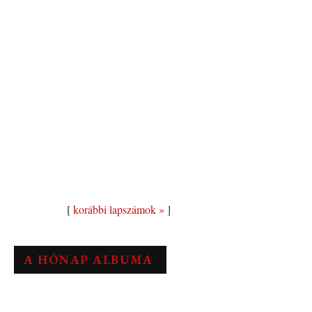
[
korábbi lapszámok »
]
A HÓNAP ALBUMA