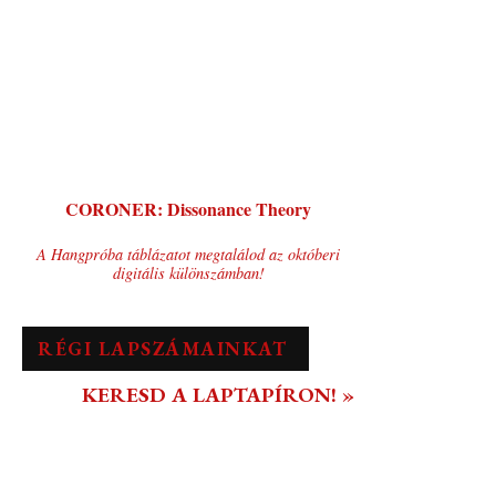
CORONER: Dissonance Theory
A Hangpróba táblázatot megtalálod az októberi
digitális különszámban!
RÉGI LAPSZÁMAINKAT
KERESD A LAPTAPÍRON! »