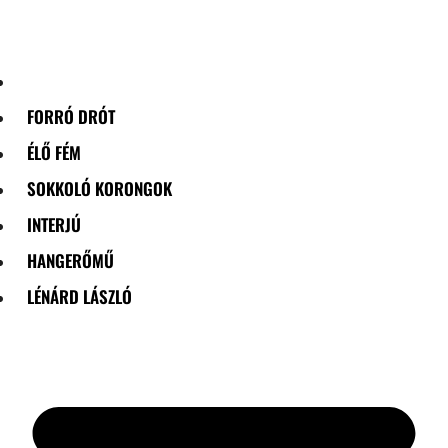
Skip
to
content
FORRÓ DRÓT
ÉLŐ FÉM
SOKKOLÓ KORONGOK
INTERJÚ
HANGERŐMŰ
LÉNÁRD LÁSZLÓ