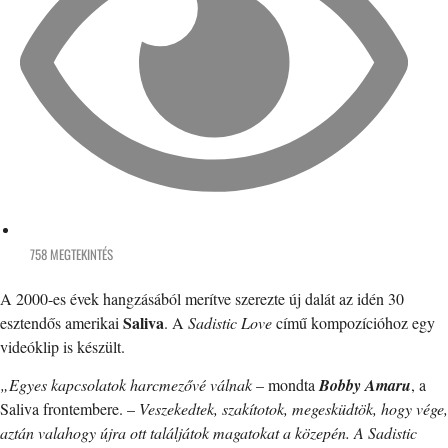
758 MEGTEKINTÉS
A 2000-es évek hangzásából merítve szerezte új dalát az idén 30
Saliva
esztendős amerikai
. A
Sadistic Love
című kompozícióhoz egy
videóklip is készült.
„Egyes kapcsolatok harcmezővé válnak
– mondta
Bobby Amaru
, a
Saliva frontembere. –
Veszekedtek, szakítotok, megesküdtök, hogy vége,
aztán valahogy újra ott találjátok magatokat a közepén. A Sadistic