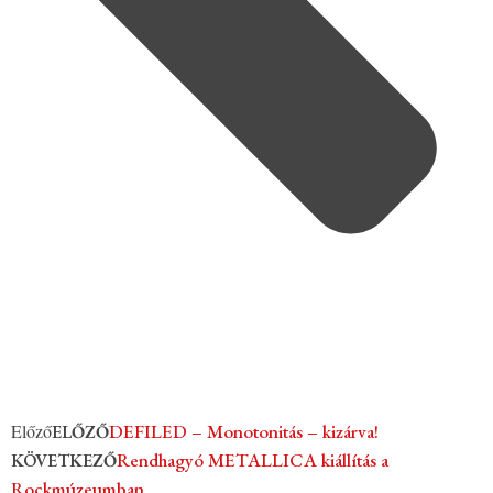
Előző
DEFILED – Monotonitás – kizárva!
ELŐZŐ
Rendhagyó METALLICA kiállítás a
KÖVETKEZŐ
Rockmúzeumban