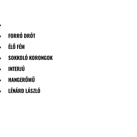
Skip
to
content
FORRÓ DRÓT
ÉLŐ FÉM
SOKKOLÓ KORONGOK
INTERJÚ
HANGERŐMŰ
LÉNÁRD LÁSZLÓ